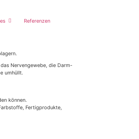
les
Referenzen
blagern.
, das Nervengewebe, die Darm-
e umhüllt.
den können.
arbstoffe, Fertigprodukte,